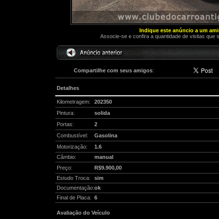
Indique este anúncio a um am
Associe-se e confira a quantidade de visitas que 
Compartilhe com seus amigos
:
Detalhes
Kilometragem:
202350
Pintura:
solida
Portas:
2
Combustível:
Gasolina
Motorização:
1.6
Câmbio:
manual
Preço:
R$9.900,00
Estudo Troca:
sim
Documentação:
ok
Final de Placa:
6
Avaliação do Veículo