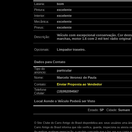
Lataria:
bom
Pintura:
excelente
Interior:
excelente
Mecânica:
excelente
Pneus:
excelente
Veículo com excepcional conservação. Cor dest
Descrição:
marchas, motor 1.6 com 2 mil km! rádio original 
Opcionais:
Limpador traseiro.
Dados para Contato
Tipo do
particular
anúncio:
Nome:
Marcelo Veronez de Paula
Contato:
Enviar Proposta ao Vendedor
Telefone
(19)992094567
Celular:
Local Aonde o Veículo Poderá ser Visto
Estado:
SP
Cidade:
Sumare
B
Atenção:
O Site Clube do Carro Antigo do Brasil disponibiliza aos seus usuários uma ár
Carro Antigo do Brasil informa que não verifica, guarda, inspeciona ou atesta o
Ao realizar qualquer negociação, o usuário concorda que o faz por sua conta e 