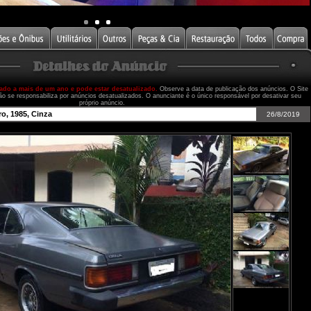
cado a mais de um ano e pode estar desatualizado.
Observe a data de publicação dos anúncios. O Site
ão se responsabiliza por anúncios desatualizados. O anunciante é o único responsável por desativar seu
próprio anúncio.
, 1985, Cinza
26/8/2019