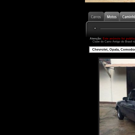
Atenção:
Este anúncio foi publi
Clube do Carro Antigo do Brasil n
Chevrolet, Opala, Comodoro