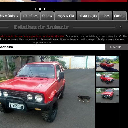
cado a mais de um ano e pode estar desatualizado.
Observe a data de publicação dos anúncios. O Site
ão se responsabiliza por anúncios desatualizados. O anunciante é o único responsável por desativar seu
próprio anúncio.
Vermelha
16/4/2019