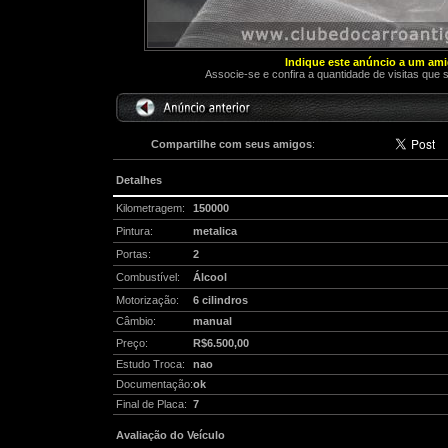
Indique este anúncio a um am
Associe-se e confira a quantidade de visitas que 
Compartilhe com seus amigos
:
Detalhes
Kilometragem:
150000
Pintura:
metalica
Portas:
2
Combustível:
Álcool
Motorização:
6 cilindros
Câmbio:
manual
Preço:
R$6.500,00
Estudo Troca:
nao
Documentação:
ok
Final de Placa:
7
Avaliação do Veículo