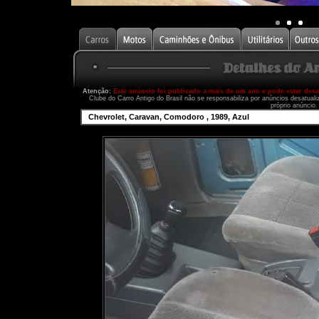
Atenção:
Este anúncio foi publicado a mais de um ano e pode estar des
Clube do Carro Antigo do Brasil não se responsabiliza por anúncios desatual
próprio anúncio.
Chevrolet, Caravan, Comodoro , 1989, Azul