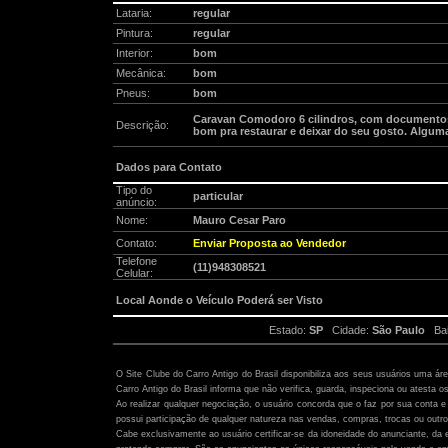
Lataria:
regular
Pintura:
regular
Interior:
bom
Mecânica:
bom
Pneus:
bom
Caravan Comodoro 6 cilindros, com documentos
Descrição:
bom pra restaurar e deixar do seu gosto. Alguma
Dados para Contato
Tipo do
particular
anúncio:
Nome:
Mauro Cesar Paro
Contato:
Enviar Proposta ao Vendedor
Telefone
(11)948308521
Celular:
Local Aonde o Veículo Poderá ser Visto
Estado:
SP
Cidade:
São Paulo
Bai
Atenção:
O Site Clube do Carro Antigo do Brasil disponibiliza aos seus usuários uma ár
Carro Antigo do Brasil informa que não verifica, guarda, inspeciona ou atesta o
Ao realizar qualquer negociação, o usuário concorda que o faz por sua conta e 
possui participação de qualquer natureza nas vendas, compras, trocas ou outro
Cabe exclusivamente ao usuário certificar-se da idoneidade do anunciante, da 