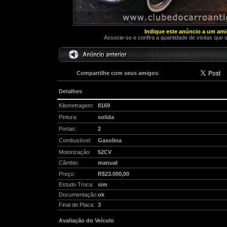
Indique este anúncio a um am
Associe-se e confira a quantidade de visitas que 
Compartilhe com seus amigos
:
Detalhes
Kilometragem:
8169
Pintura:
solida
Portas:
2
Combustível:
Gasolina
Motorização:
52CV
Câmbio:
manual
Preço:
R$23.000,00
Estudo Troca:
sim
Documentação:
ok
Final de Placa:
3
Avaliação do Veículo