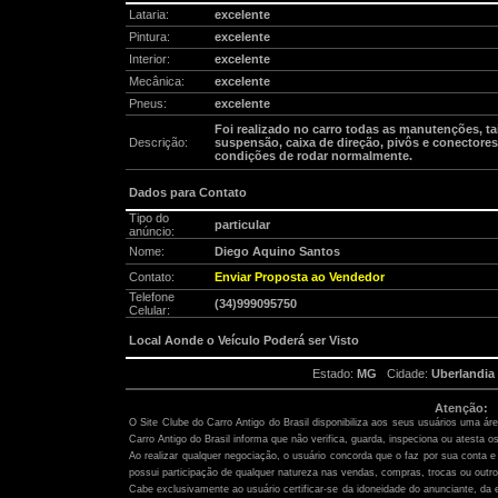
Lataria:
excelente
Pintura:
excelente
Interior:
excelente
Mecânica:
excelente
Pneus:
excelente
Foi realizado no carro todas as manutenções, ta
Descrição:
suspensão, caixa de direção, pivôs e conectores 
condições de rodar normalmente.
Dados para Contato
Tipo do
particular
anúncio:
Nome:
Diego Aquino Santos
Contato:
Enviar Proposta ao Vendedor
Telefone
(34)999095750
Celular:
Local Aonde o Veículo Poderá ser Visto
Estado:
MG
Cidade:
Uberlandia
Atenção:
O Site Clube do Carro Antigo do Brasil disponibiliza aos seus usuários uma ár
Carro Antigo do Brasil informa que não verifica, guarda, inspeciona ou atesta o
Ao realizar qualquer negociação, o usuário concorda que o faz por sua conta e 
possui participação de qualquer natureza nas vendas, compras, trocas ou outro
Cabe exclusivamente ao usuário certificar-se da idoneidade do anunciante, da 