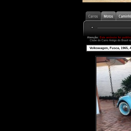
Atenção:
Este anúncio foi publi
Clube do Carro Antigo do Brasil n
Volkswagen, Fusca, 1965, 