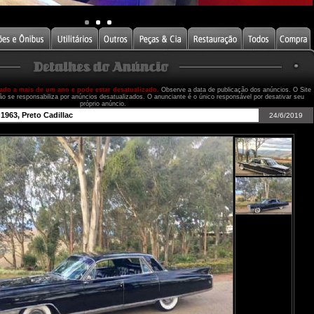
cado a mais de um ano e pode estar desatualizado.
Observe a data de publicação dos anúncios. O Site
ão se responsabiliza por anúncios desatualizados. O anunciante é o único responsável por desativar seu
próprio anúncio.
1963, Preto Cadillac
24/6/2019