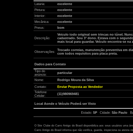
Lataria:
excelente
Pintura:
excelente
Interior:
excelente
Mecânica:
excelente
Pneus:
bom
Veiculo todo original sem trincas no túnel. Nun
Descrição:
cadastrado. Sou 3° dono. Estava com o segundo
mais local para guardar. Veículo encontra-se na
Trocado correias, manutenção preventiva em di
Observações:
com todos requisitos para placa preta.
Dados para Contato
Tipo do
particular
anúncio:
Nome:
Rodrigo Moura da Silva
Contato:
Enviar Proposta ao Vendedor
Telefone
(11)980969481
Celular:
Local Aonde o Veículo Poderá ser Visto
Estado:
SP
Cidade:
São Paulo
Bai
Atenção:
O Site Clube do Carro Antigo do Brasil disponibiliza aos seus usuários uma ár
Carro Antigo do Brasil informa que não verifica, guarda, inspeciona ou atesta o