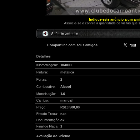
Indique este anúncio a um am
Associe-se e confira a quantidade de visitas que 
Compartilhe com seus amigos
:
Detalhes
Kilometragem:
104000
Pintura:
metalica
Portas:
2
Combustível:
Alcool
Motorização:
1.6
Câmbio:
manual
Preço:
R$13.500,00
Estudo Troca:
nao
Documentação:
ok
Final de Placa:
1
Avaliação do Veículo