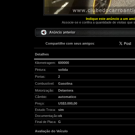
Indique este anúncio a um am
Associe-se e confira a quantidade de visitas que 
Compartilhe com seus amigos
:
Detalhes
Kilometragem:
600000
Pintura:
solida
Portas:
2
Combustível:
Gasolina
Motorização:
Delantera
Câmbio:
automatico
Preço:
US$3.000,00
Estudo Troca:
sim
Documentação:
ok
Final de Placa:
G
Avaliação do Veículo