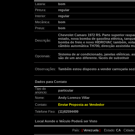
Lataria:
bom
Pintura:
regular
Interior:
regular
Mecânica:
bom
Pneus:
bom
Chevrolet Camaro 1972 RS. Parte superior raspad
estado, nova bomba de gasolina elétrica, tanque 
Descrição:
bomba de freio e novo HIDROVAC também, volant
câmbio automática TH700, direcção assistida m
Sistema de ar condicionado, janelas elétricas. as 
Opcionais:
são de um ano diferente. fáceis de substituir
Observações:
Também estou disposto a vender carroçaria sozi
Dados para Contato
Tipo do
particular
anúncio:
Nome:
Andy Lorenzo Villar
Contato:
Enviar Proposta ao Vendedor
Telefone Fixo:
(11)82594499
Local Aonde o Veículo Poderá ser Visto
País:
|
Venezuela
|
Estado:
CA
Cidade: