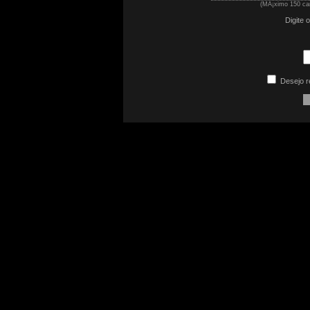
(MÃ¡ximo 150 car
Digite 
Desejo r