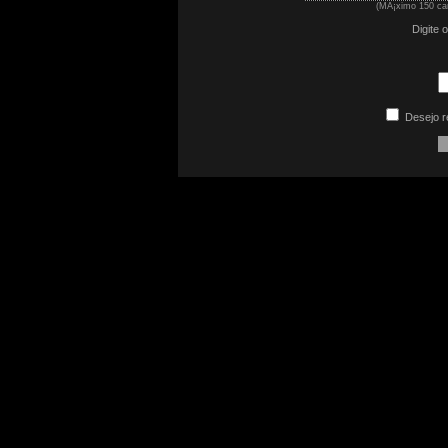
(MÃ¡ximo 150 car
Digite 
Desejo r