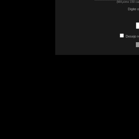
(MÃ¡ximo 150 car
Digite 
Desejo r