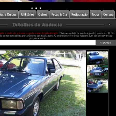
cado a mais de um ano e pode estar desatualizado.
Observe a data de publicação dos anúncios. O Site
ão se responsabiliza por anúncios desatualizados. O anunciante é o único responsável por desativar seu
próprio anúncio.
4/1/2019