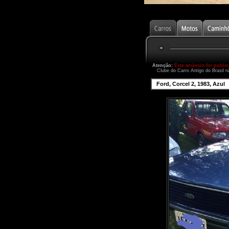
Atenção:
Este anúncio foi publi
Clube do Carro Antigo do Brasil n
Ford, Corcel 2, 1983, Azul