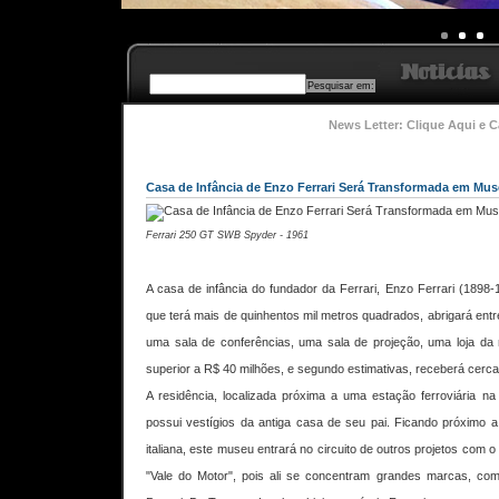
News Letter: Clique Aqui e C
Casa de Infância de Enzo Ferrari Será Transformada em Muse
Ferrari 250 GT SWB Spyder - 1961
A casa de infância do fundador da Ferrari, Enzo Ferrari (1898
que terá mais de quinhentos mil metros quadrados, abrigará entre
uma sala de conferências, uma sala de projeção, uma loja da 
superior a R$ 40 milhões, e segundo estimativas, receberá cerca d
A residência, localizada próxima a uma estação ferroviária na
possui vestígios da antiga casa de seu pai. Ficando próximo
italiana, este museu entrará no circuito de outros projetos com
"Vale do Motor", pois ali se concentram grandes marcas, como: 