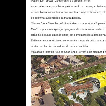
Pagani; De Tomaso; Lamborghini e a própria Ferrari.
As estrelas da exposição na galeria serão os carros, exibidos 
vitrines blindadas contendo documentos e objetos históricos, alé
de confirmar a identidade da marca Italiana.
“Museo Casa Enzo Ferrari” ficará aberto o ano todo, só parand
Mito" é a primeira exposição programada e terá início no dia 
terão início quase um mês antes, em comemoração a data de nas
Evidentemente este Museu se tornará um lugar de culto para os 
destinos culturais e industriais do turismo na Itália.
Veja abaixo fotos do “Museo Casa Enzo Ferrari” e de algumas Fe